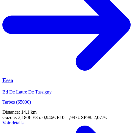
Esso
Bd De Lattre De Tassigny
Tarbes (65000)
Distance: 14,1 km
Gazole: 2,180€
E85: 0,946€
E10: 1,997€
SP98: 2,077€
Voir détails