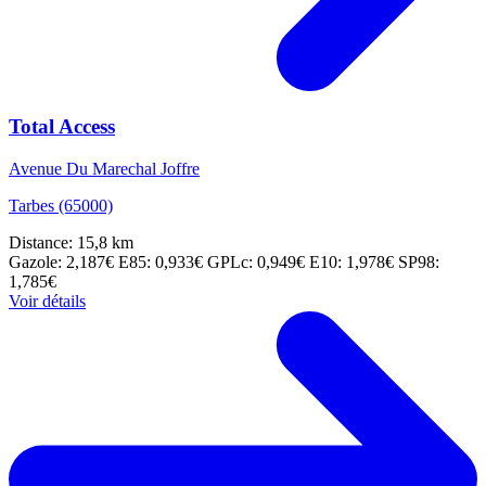
Total Access
Avenue Du Marechal Joffre
Tarbes (65000)
Distance: 15,8 km
Gazole: 2,187€
E85: 0,933€
GPLc: 0,949€
E10: 1,978€
SP98:
1,785€
Voir détails