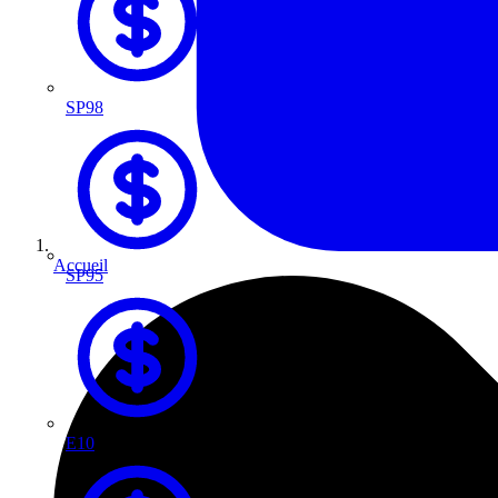
SP98
Accueil
SP95
E10