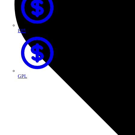
E85
GPL