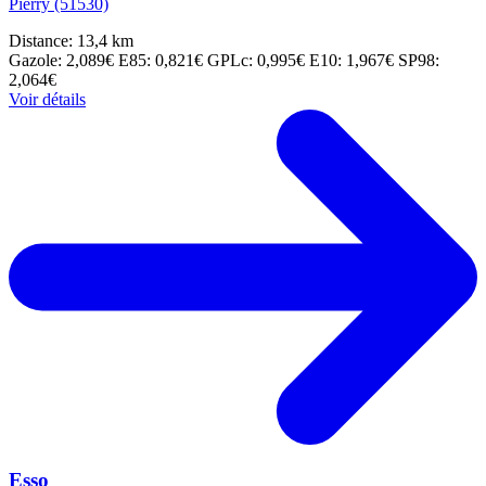
Pierry (51530)
Distance: 13,4 km
Gazole: 2,089€
E85: 0,821€
GPLc: 0,995€
E10: 1,967€
SP98:
2,064€
Voir détails
Esso