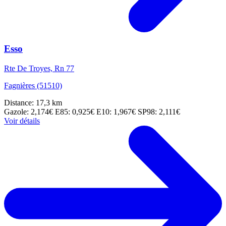
Esso
Rte De Troyes, Rn 77
Fagnières (51510)
Distance: 17,3 km
Gazole: 2,174€
E85: 0,925€
E10: 1,967€
SP98: 2,111€
Voir détails