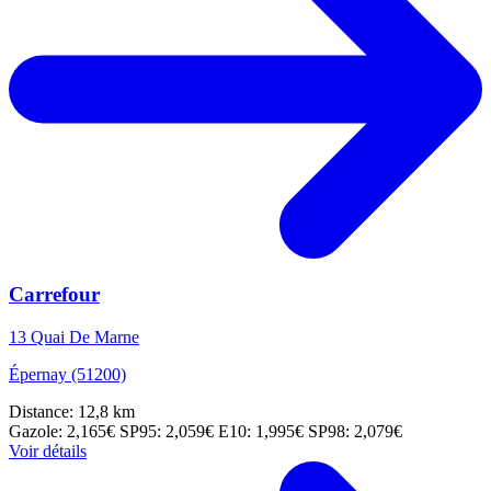
Carrefour
13 Quai De Marne
Épernay (51200)
Distance: 12,8 km
Gazole: 2,165€
SP95: 2,059€
E10: 1,995€
SP98: 2,079€
Voir détails