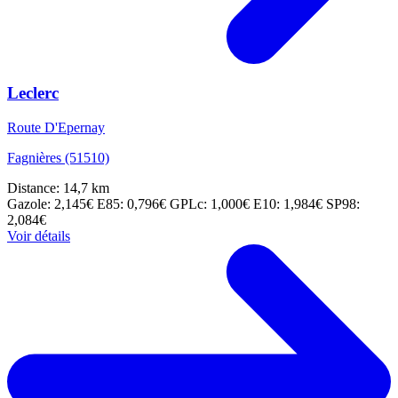
Leclerc
Route D'Epernay
Fagnières (51510)
Distance: 14,7 km
Gazole: 2,145€
E85: 0,796€
GPLc: 1,000€
E10: 1,984€
SP98:
2,084€
Voir détails