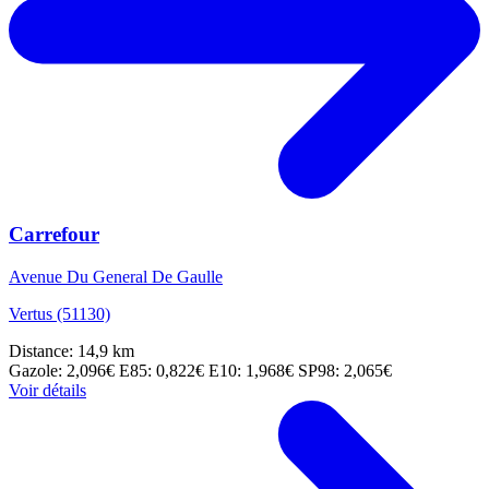
Carrefour
Avenue Du General De Gaulle
Vertus (51130)
Distance: 14,9 km
Gazole: 2,096€
E85: 0,822€
E10: 1,968€
SP98: 2,065€
Voir détails