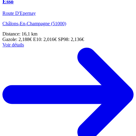
Esso
Route D'Epernay
Châlons-En-Champagne (51000)
Distance: 16,1 km
Gazole: 2,188€
E10: 2,016€
SP98: 2,136€
Voir détails