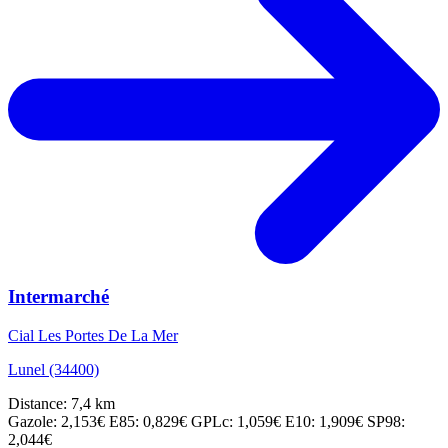
Intermarché
Cial Les Portes De La Mer
Lunel (34400)
Distance: 7,4 km
Gazole: 2,153€
E85: 0,829€
GPLc: 1,059€
E10: 1,909€
SP98:
2,044€