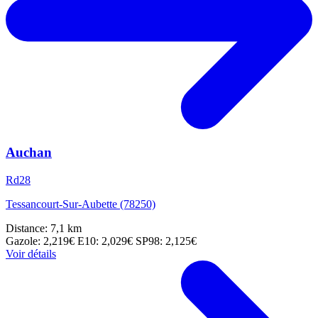
Auchan
Rd28
Tessancourt-Sur-Aubette (78250)
Distance: 7,1 km
Gazole: 2,219€
E10: 2,029€
SP98: 2,125€
Voir détails