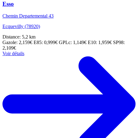
Esso
Chemin Departemental 43
Ecquevilly (78920)
Distance: 5,2 km
Gazole: 2,159€
E85: 0,999€
GPLc: 1,149€
E10: 1,959€
SP98:
2,109€
Voir détails