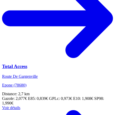
Total Access
Route De Gargenville
Epone (78680)
Distance: 2,7 km
Gazole: 2,077€
E85: 0,839€
GPLc: 0,973€
E10: 1,908€
SP98:
1,990€
Voir détails