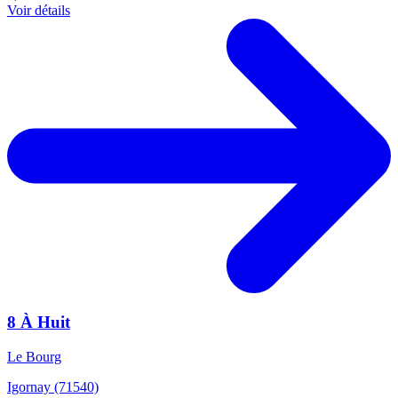
Voir détails
8 À Huit
Le Bourg
Igornay (71540)