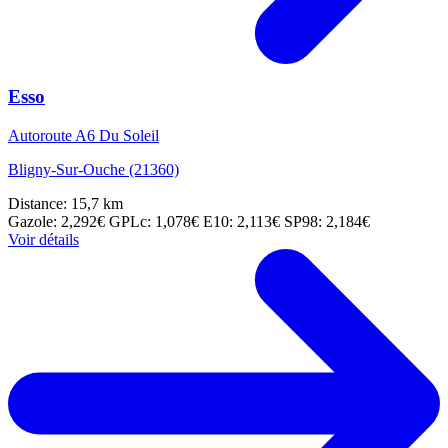
Esso
Autoroute A6 Du Soleil
Bligny-Sur-Ouche (21360)
Distance: 15,7 km
Gazole: 2,292€
GPLc: 1,078€
E10: 2,113€
SP98: 2,184€
Voir détails