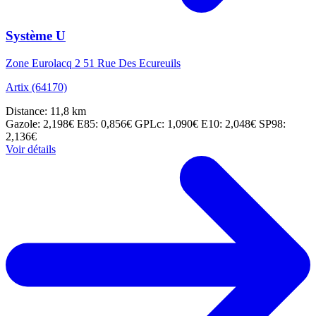
Système U
Zone Eurolacq 2 51 Rue Des Ecureuils
Artix (64170)
Distance: 11,8 km
Gazole: 2,198€
E85: 0,856€
GPLc: 1,090€
E10: 2,048€
SP98:
2,136€
Voir détails