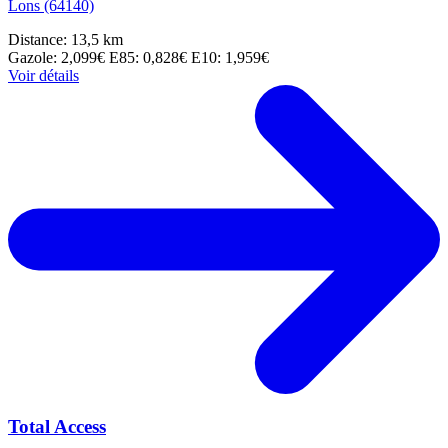
Lons (64140)
Distance: 13,5 km
Gazole: 2,099€
E85: 0,828€
E10: 1,959€
Voir détails
Total Access