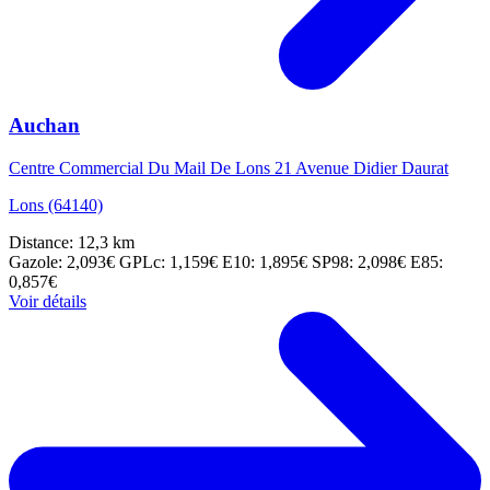
Auchan
Centre Commercial Du Mail De Lons 21 Avenue Didier Daurat
Lons (64140)
Distance: 12,3 km
Gazole: 2,093€
GPLc: 1,159€
E10: 1,895€
SP98: 2,098€
E85:
0,857€
Voir détails