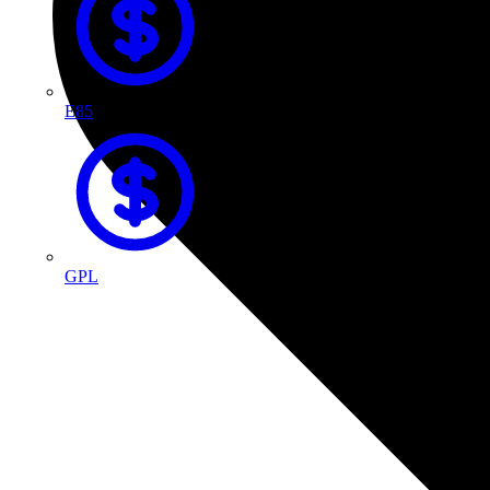
E85
GPL