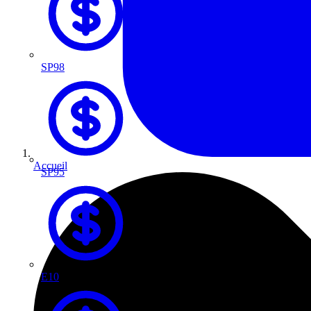
SP98
Accueil
SP95
E10