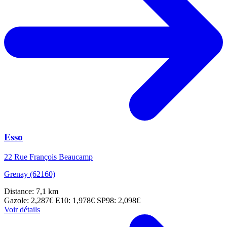
Esso
22 Rue François Beaucamp
Grenay (62160)
Distance: 7,1 km
Gazole: 2,287€
E10: 1,978€
SP98: 2,098€
Voir détails