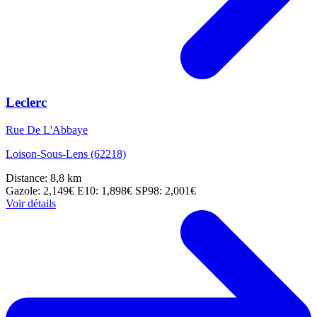
Leclerc
Rue De L'Abbaye
Loison-Sous-Lens (62218)
Distance: 8,8 km
Gazole: 2,149€
E10: 1,898€
SP98: 2,001€
Voir détails