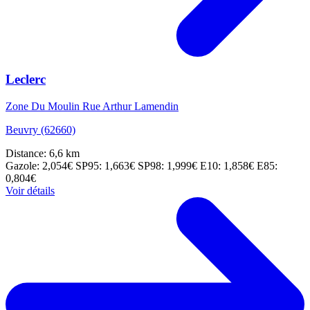
Leclerc
Zone Du Moulin Rue Arthur Lamendin
Beuvry (62660)
Distance: 6,6 km
Gazole: 2,054€
SP95: 1,663€
SP98: 1,999€
E10: 1,858€
E85:
0,804€
Voir détails