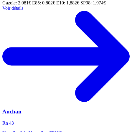
Gazole: 2,081€
E85: 0,802€
E10: 1,882€
SP98: 1,974€
Voir détails
Auchan
Rn 43