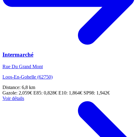
Intermarché
Rue Du Grand Mont
Loos-En-Gohelle (62750)
Distance: 6,8 km
Gazole: 2,059€
E85: 0,828€
E10: 1,864€
SP98: 1,942€
Voir détails