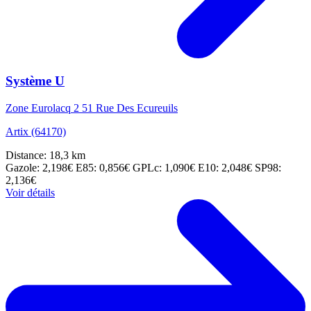
Système U
Zone Eurolacq 2 51 Rue Des Ecureuils
Artix (64170)
Distance: 18,3 km
Gazole: 2,198€
E85: 0,856€
GPLc: 1,090€
E10: 2,048€
SP98:
2,136€
Voir détails