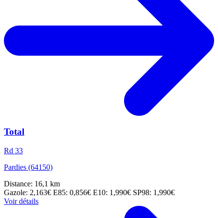
Total
Rd 33
Pardies (64150)
Distance: 16,1 km
Gazole: 2,163€
E85: 0,856€
E10: 1,990€
SP98: 1,990€
Voir détails