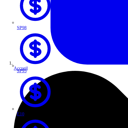
SP98
Accueil
SP95
E10