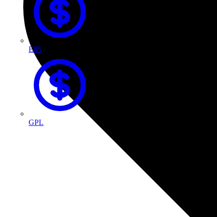
E85
GPL