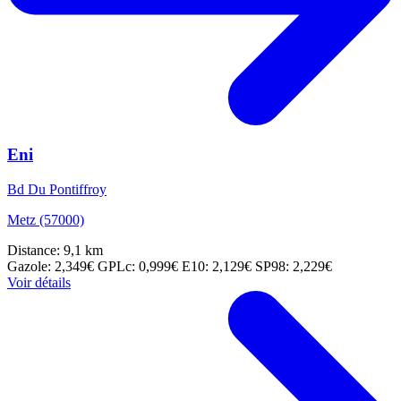
Eni
Bd Du Pontiffroy
Metz (57000)
Distance: 9,1 km
Gazole: 2,349€
GPLc: 0,999€
E10: 2,129€
SP98: 2,229€
Voir détails