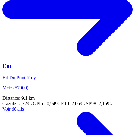
Eni
Bd Du Pontiffroy
Metz (57000)
Distance: 9,1 km
Gazole: 2,329€
GPLc: 0,949€
E10: 2,069€
SP98: 2,169€
Voir détails