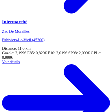
Intermarché
Zac De Morailles
Pithiviers-Le-Vieil (45300)
Distance: 11,0 km
Gazole: 2,199€
E85: 0,829€
E10: 2,019€
SP98: 2,099€
GPLc:
0,999€
Voir détails