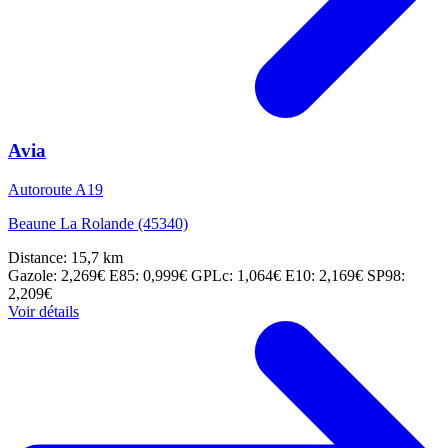
Avia
Autoroute A19
Beaune La Rolande (45340)
Distance: 15,7 km
Gazole: 2,269€
E85: 0,999€
GPLc: 1,064€
E10: 2,169€
SP98:
2,209€
Voir détails