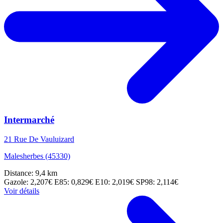
Intermarché
21 Rue De Vauluizard
Malesherbes (45330)
Distance: 9,4 km
Gazole: 2,207€
E85: 0,829€
E10: 2,019€
SP98: 2,114€
Voir détails