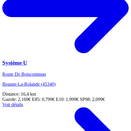
Système U
Route De Boiscommun
Beaune-La-Rolande (45340)
Distance: 16,4 km
Gazole: 2,169€
E85: 0,799€
E10: 1,999€
SP98: 2,099€
Voir détails