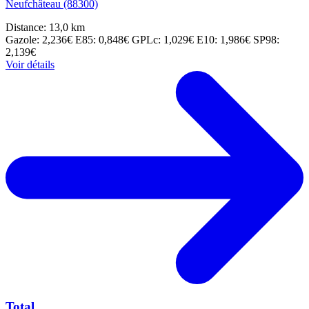
Neufchâteau (88300)
Distance: 13,0 km
Gazole: 2,236€
E85: 0,848€
GPLc: 1,029€
E10: 1,986€
SP98:
2,139€
Voir détails
Total