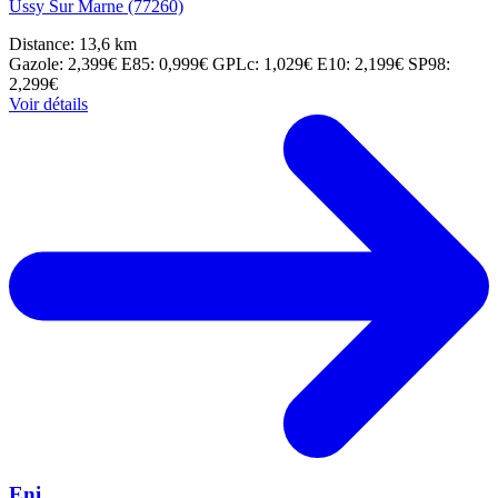
Ussy Sur Marne (77260)
Distance: 13,6 km
Gazole: 2,399€
E85: 0,999€
GPLc: 1,029€
E10: 2,199€
SP98:
2,299€
Voir détails
Eni