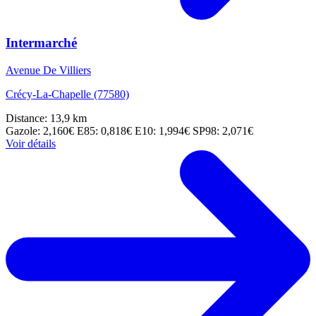
Intermarché
Avenue De Villiers
Crécy-La-Chapelle (77580)
Distance: 13,9 km
Gazole: 2,160€
E85: 0,818€
E10: 1,994€
SP98: 2,071€
Voir détails