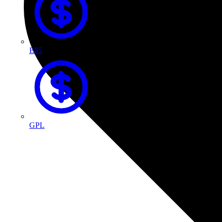
E85
GPL