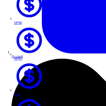
SP98
Accueil
SP95
E10