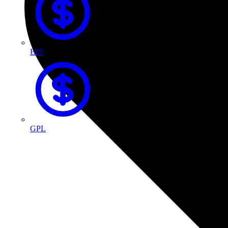
E85
GPL