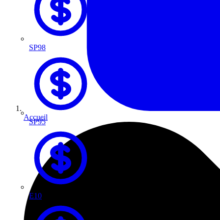
SP98
Accueil
SP95
E10