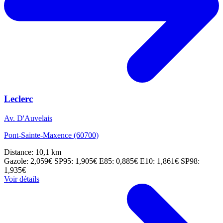
Leclerc
Av. D'Auvelais
Pont-Sainte-Maxence (60700)
Distance: 10,1 km
Gazole: 2,059€
SP95: 1,905€
E85: 0,885€
E10: 1,861€
SP98:
1,935€
Voir détails