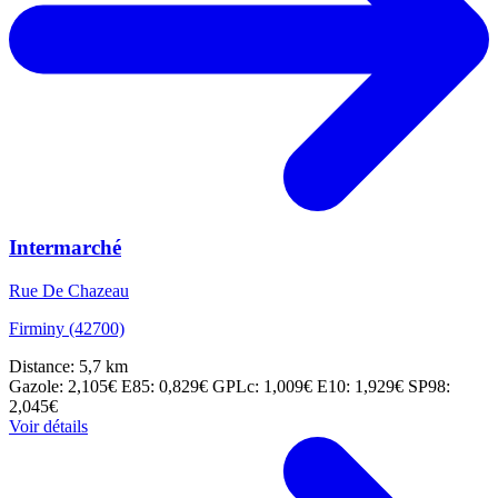
Intermarché
Rue De Chazeau
Firminy (42700)
Distance: 5,7 km
Gazole: 2,105€
E85: 0,829€
GPLc: 1,009€
E10: 1,929€
SP98:
2,045€
Voir détails