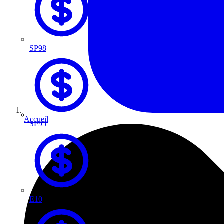
SP98
Accueil
SP95
E10