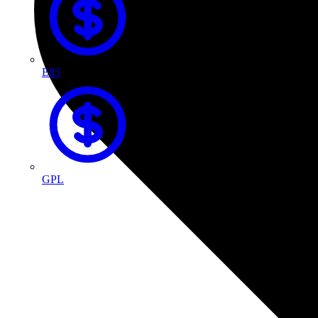
E85
GPL