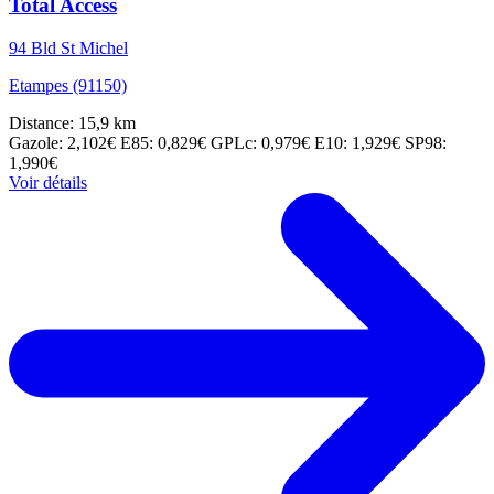
Total Access
94 Bld St Michel
Etampes (91150)
Distance: 15,9 km
Gazole: 2,102€
E85: 0,829€
GPLc: 0,979€
E10: 1,929€
SP98:
1,990€
Voir détails