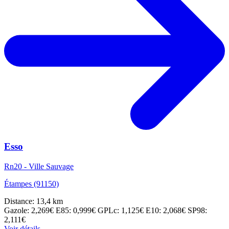
Esso
Rn20 - Ville Sauvage
Étampes (91150)
Distance: 13,4 km
Gazole: 2,269€
E85: 0,999€
GPLc: 1,125€
E10: 2,068€
SP98:
2,111€
Voir détails