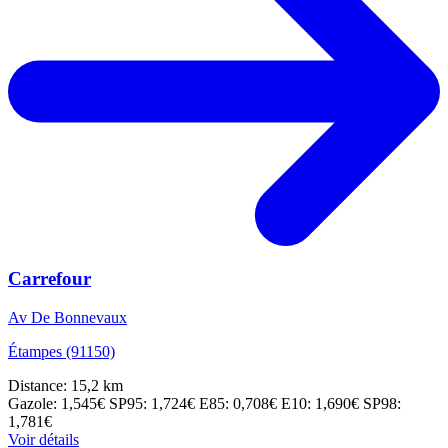
Carrefour
Av De Bonnevaux
Étampes (91150)
Distance: 15,2 km
Gazole: 1,545€
SP95: 1,724€
E85: 0,708€
E10: 1,690€
SP98:
1,781€
Voir détails