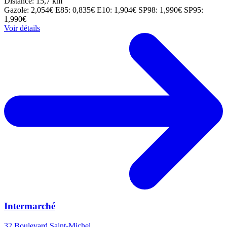
Distance: 15,7 km
Gazole: 2,054€
E85: 0,835€
E10: 1,904€
SP98: 1,990€
SP95:
1,990€
Voir détails
Intermarché
32 Boulevard Saint-Michel