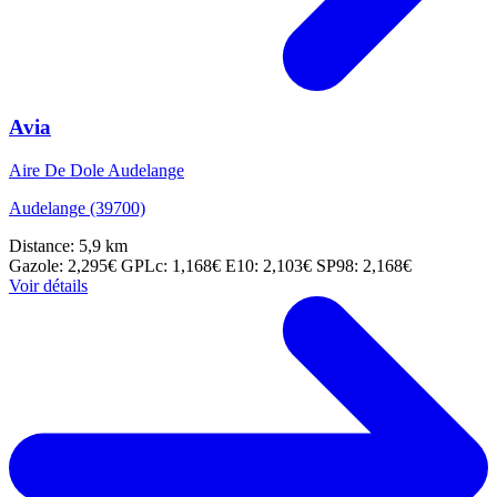
Avia
Aire De Dole Audelange
Audelange (39700)
Distance: 5,9 km
Gazole: 2,295€
GPLc: 1,168€
E10: 2,103€
SP98: 2,168€
Voir détails