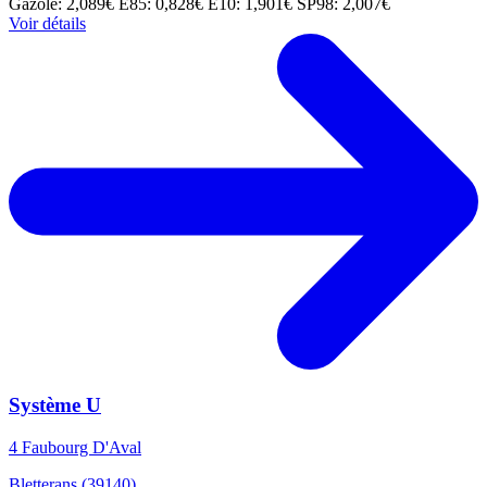
Gazole: 2,089€
E85: 0,828€
E10: 1,901€
SP98: 2,007€
Voir détails
Système U
4 Faubourg D'Aval
Bletterans (39140)