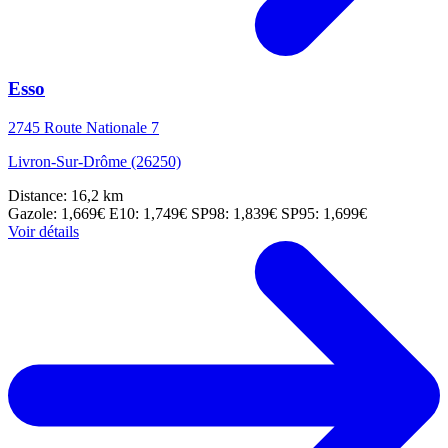
Esso
2745 Route Nationale 7
Livron-Sur-Drôme (26250)
Distance: 16,2 km
Gazole: 1,669€
E10: 1,749€
SP98: 1,839€
SP95: 1,699€
Voir détails