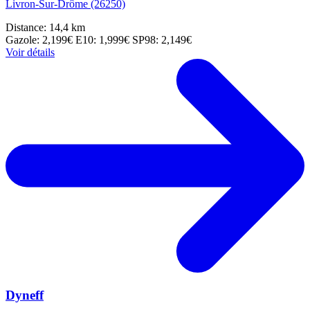
Livron-Sur-Drôme (26250)
Distance: 14,4 km
Gazole: 2,199€
E10: 1,999€
SP98: 2,149€
Voir détails
Dyneff