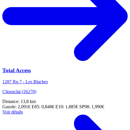
Total Access
1287 Rn 7 - Les Blaches
Cliousclat (26270)
Distance: 13,8 km
Gazole: 2,091€
E85: 0,848€
E10: 1,885€
SP98: 1,990€
Voir détails