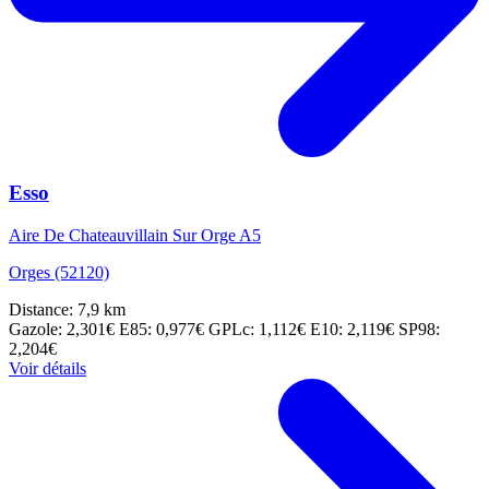
Esso
Aire De Chateauvillain Sur Orge A5
Orges (52120)
Distance: 7,9 km
Gazole: 2,301€
E85: 0,977€
GPLc: 1,112€
E10: 2,119€
SP98:
2,204€
Voir détails