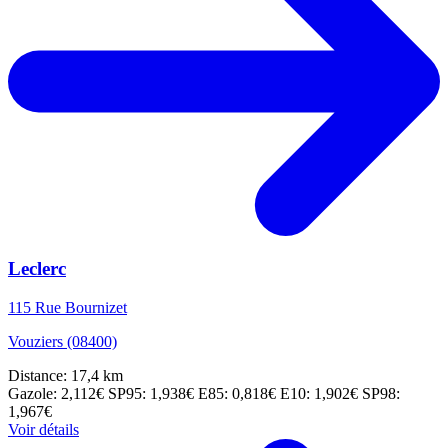
Leclerc
115 Rue Bournizet
Vouziers (08400)
Distance: 17,4 km
Gazole: 2,112€
SP95: 1,938€
E85: 0,818€
E10: 1,902€
SP98:
1,967€
Voir détails