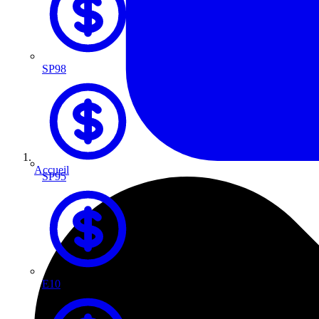
SP98
Accueil
SP95
E10