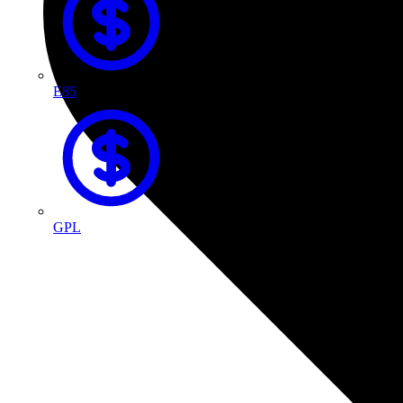
E85
GPL