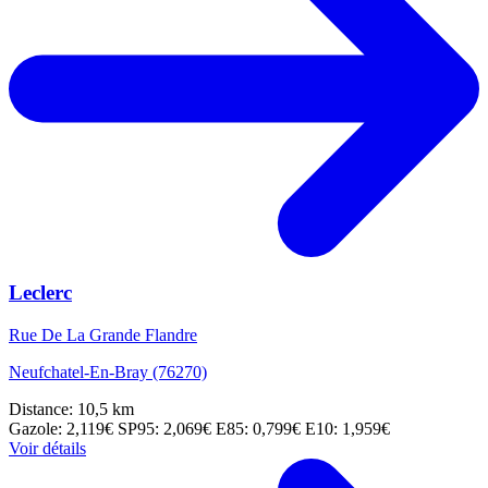
Leclerc
Rue De La Grande Flandre
Neufchatel-En-Bray (76270)
Distance: 10,5 km
Gazole: 2,119€
SP95: 2,069€
E85: 0,799€
E10: 1,959€
Voir détails