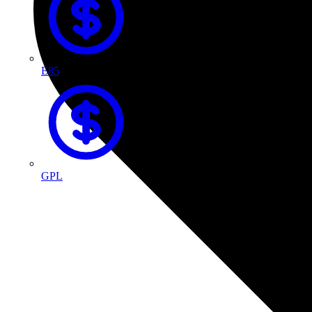
E85
GPL