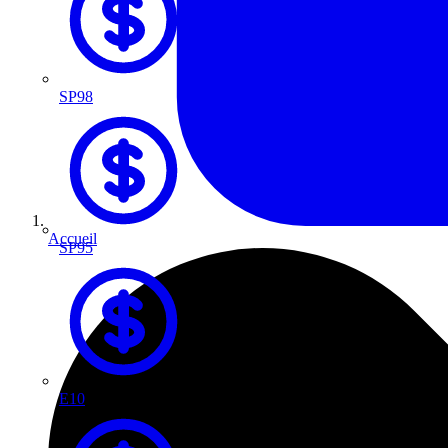
SP98
Accueil
SP95
E10