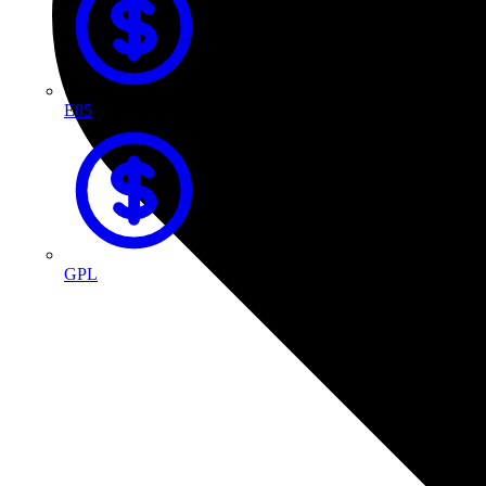
E85
GPL