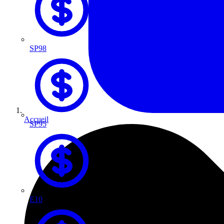
SP98
Accueil
SP95
E10