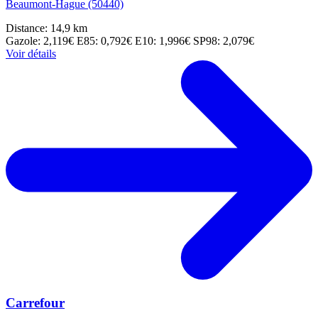
Beaumont-Hague (50440)
Distance: 14,9 km
Gazole: 2,119€
E85: 0,792€
E10: 1,996€
SP98: 2,079€
Voir détails
Carrefour