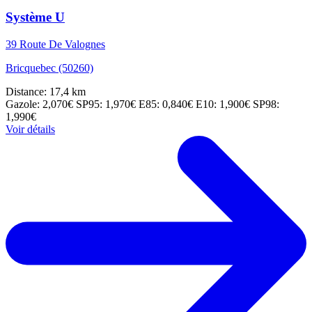
Système U
39 Route De Valognes
Bricquebec (50260)
Distance: 17,4 km
Gazole: 2,070€
SP95: 1,970€
E85: 0,840€
E10: 1,900€
SP98:
1,990€
Voir détails