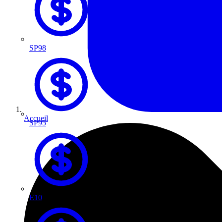
SP98
Accueil
SP95
E10