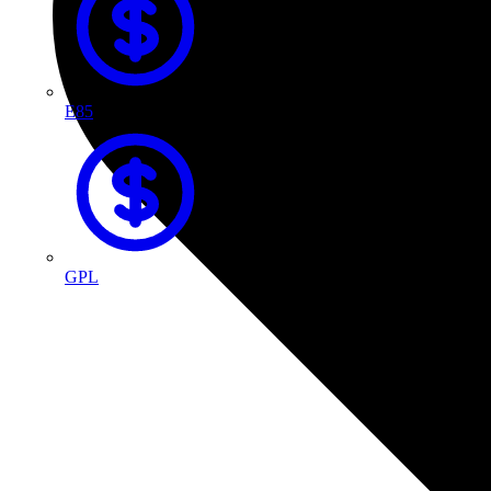
E85
GPL