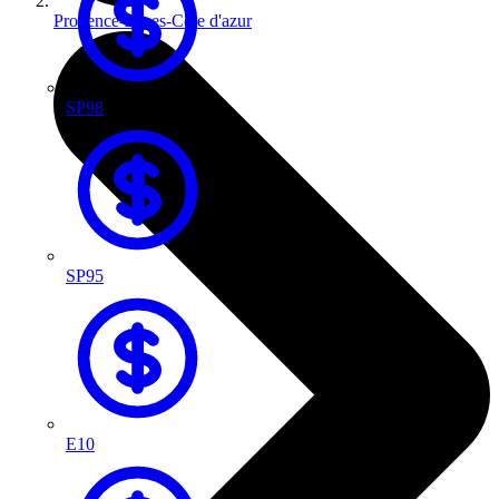
Provence-Alpes-Côte d'azur
SP98
SP95
E10