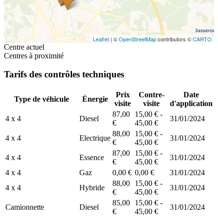
Leaflet
| ©
OpenStreetMap
contributors ©
CARTO
Centre actuel
Centres à proximité
Tarifs des contrôles techniques
Prix
Contre-
Date
Type de véhicule
Énergie
visite
visite
d'application
87,00
15,00 € -
4 x 4
Diesel
31/01/2024
€
45,00 €
88,00
15,00 € -
4 x 4
Electrique
31/01/2024
€
45,00 €
87,00
15,00 € -
4 x 4
Essence
31/01/2024
€
45,00 €
4 x 4
Gaz
0,00 €
0,00 €
31/01/2024
88,00
15,00 € -
4 x 4
Hybride
31/01/2024
€
45,00 €
85,00
15,00 € -
Camionnette
Diesel
31/01/2024
€
45,00 €