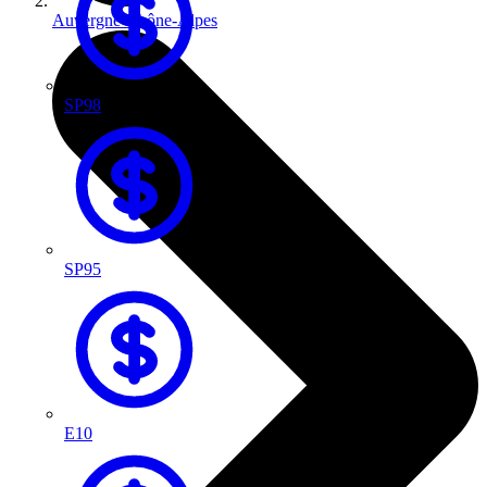
Auvergne-Rhône-Alpes
SP98
SP95
E10