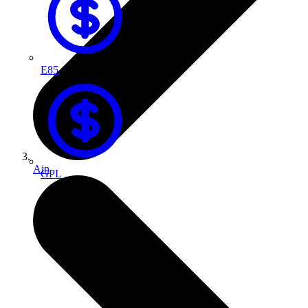
E85
Ain
GPL