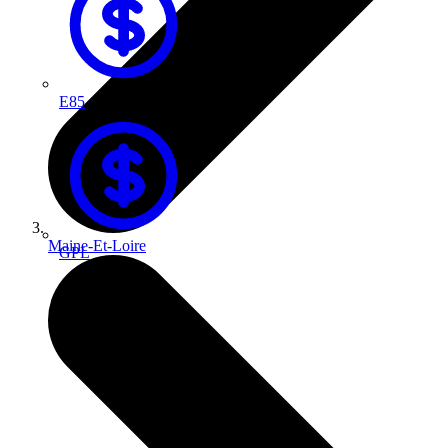
E85
Maine-Et-Loire
GPL