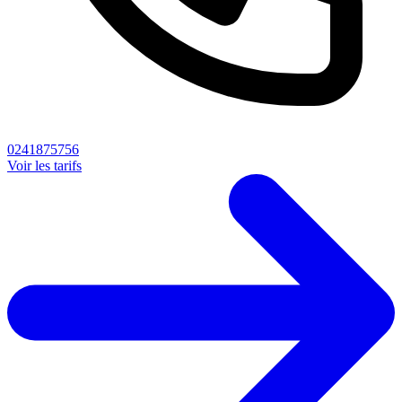
0241875756
Voir les tarifs