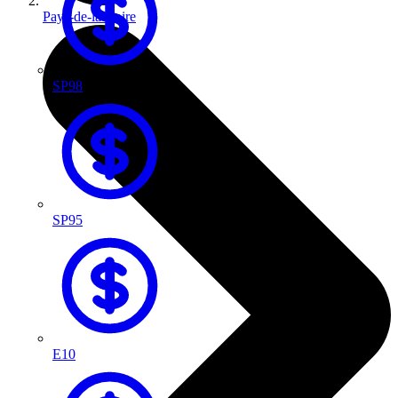
Pays-de-la-Loire
SP98
SP95
E10