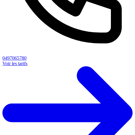
0497065780
Voir les tarifs