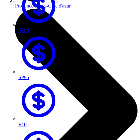
Provence-Alpes-Côte d'azur
SP98
SP95
E10