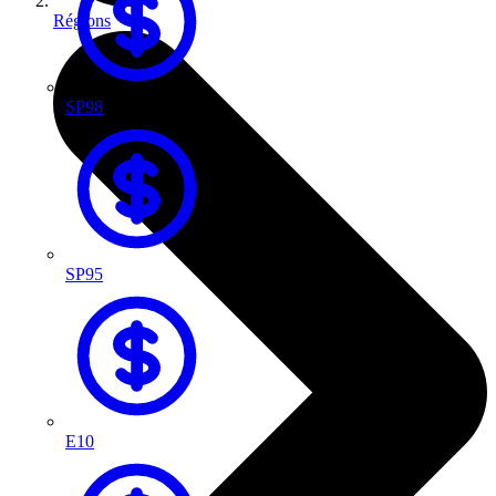
Régions
SP98
SP95
E10