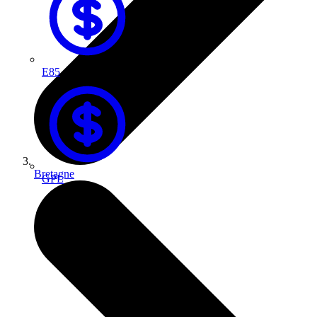
E85
Bretagne
GPL