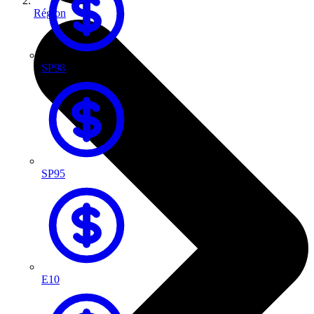
Région
SP98
SP95
E10