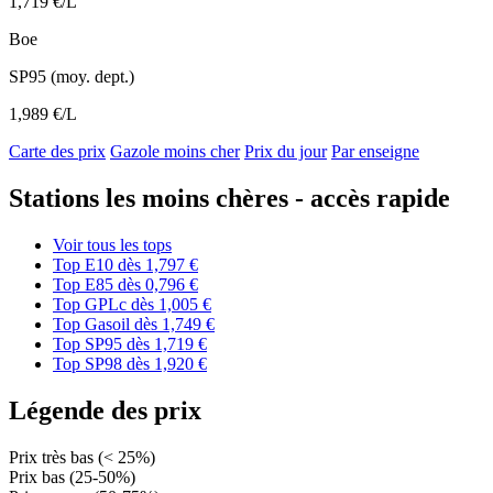
1,719 €/L
Boe
SP95 (moy. dept.)
1,989 €/L
Carte des prix
Gazole moins cher
Prix du jour
Par enseigne
Stations les moins chères - accès rapide
Voir tous les tops
Top E10
dès 1,797 €
Top E85
dès 0,796 €
Top GPLc
dès 1,005 €
Top Gasoil
dès 1,749 €
Top SP95
dès 1,719 €
Top SP98
dès 1,920 €
Légende des prix
Prix très bas (< 25%)
Prix bas (25-50%)