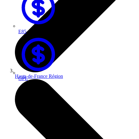
E85
Hauts-de-France
Région
GPL