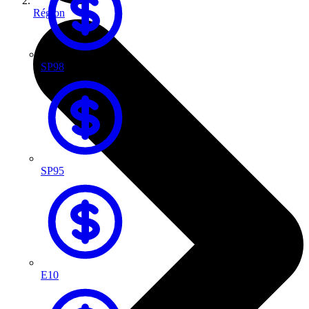
Région
SP98
SP95
E10