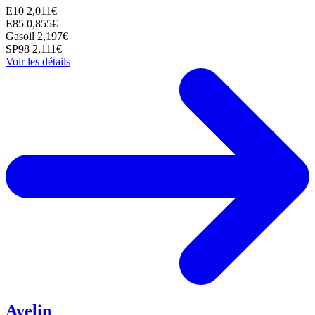
E10
2,011€
E85
0,855€
Gasoil
2,197€
SP98
2,111€
Voir les détails
Avelin