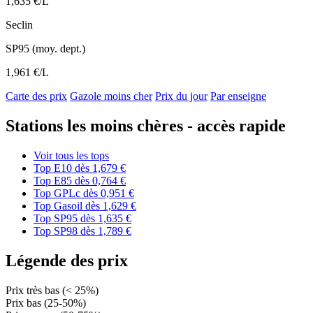
1,635 €/L
Seclin
SP95 (moy. dept.)
1,961 €/L
Carte des prix
Gazole moins cher
Prix du jour
Par enseigne
Stations les moins chères - accès rapide
Voir tous les tops
Top E10
dès 1,679 €
Top E85
dès 0,764 €
Top GPLc
dès 0,951 €
Top Gasoil
dès 1,629 €
Top SP95
dès 1,635 €
Top SP98
dès 1,789 €
Légende des prix
Prix très bas (< 25%)
Prix bas (25-50%)