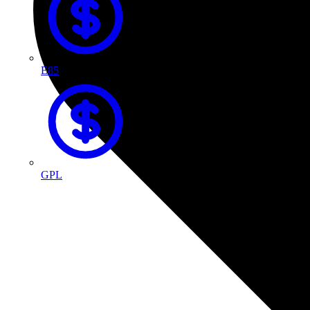
E85
GPL