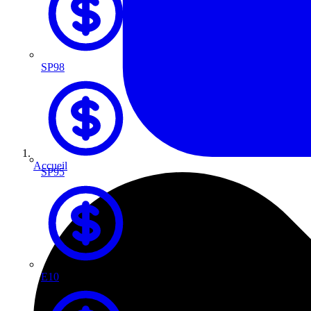
SP98
Accueil
SP95
E10