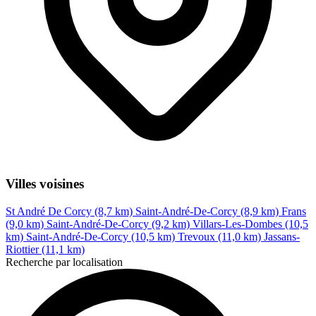
Villes voisines
St André De Corcy (8,7 km)
Saint-André-De-Corcy (8,9 km)
Frans
(9,0 km)
Saint-André-De-Corcy (9,2 km)
Villars-Les-Dombes (10,5
km)
Saint-André-De-Corcy (10,5 km)
Trevoux (11,0 km)
Jassans-
Riottier (11,1 km)
Recherche par localisation