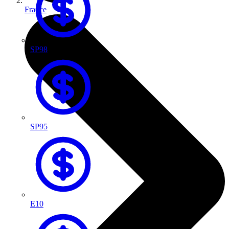
France
SP98
SP95
E10