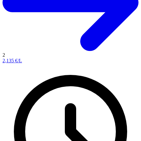
2
2,135
€/L