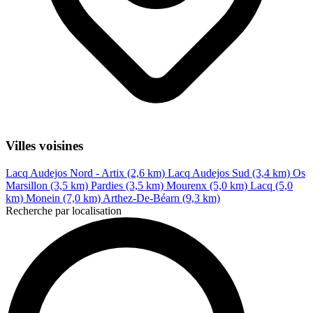
Villes voisines
Lacq Audejos Nord - Artix (2,6 km)
Lacq Audejos Sud (3,4 km)
Os
Marsillon (3,5 km)
Pardies (3,5 km)
Mourenx (5,0 km)
Lacq (5,0
km)
Monein (7,0 km)
Arthez-De-Béarn (9,3 km)
Recherche par localisation