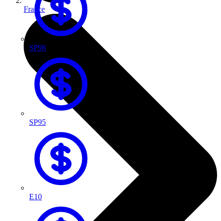
France
SP98
SP95
E10