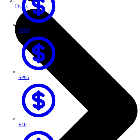
France
SP98
SP95
E10