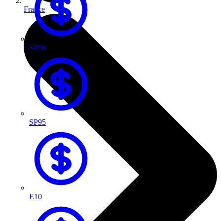
France
SP98
SP95
E10