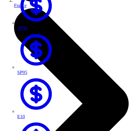
France
SP98
SP95
E10