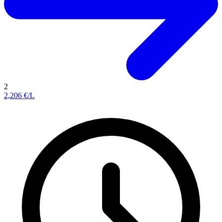
2
2,206
€/L