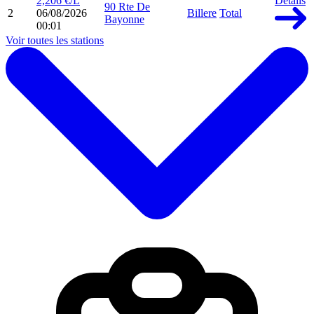
2,206 €/L
Détails
90 Rte De
2
06/08/2026
Billere
Total
Bayonne
00:01
Voir toutes les stations