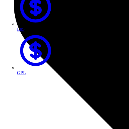
E85
GPL