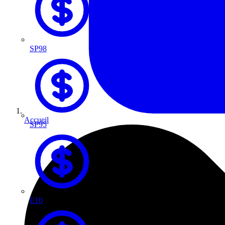
SP98
Accueil
SP95
E10