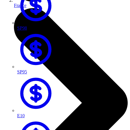
France
SP98
SP95
E10