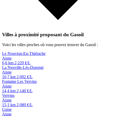
Villes à proximité proposant du Gasoil
Voici les villes proches où vous pouvez trouver du Gasoil :
Le Nouvion-En-Thiérache
Aisne
6,6 km
2,229 €/L
La Neuville-Lès-Dorengt
Aisne
10,7 km
2,092 €/L
Fontaine Les Vervins
Aisne
14,4 km
2,140 €/L
Vervins
Aisne
15,1 km
2,080 €/L
Guise
Aisne