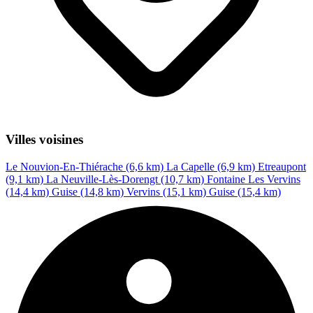
Villes voisines
Le Nouvion-En-Thiérache (6,6 km)
La Capelle (6,9 km)
Etreaupont
(9,1 km)
La Neuville-Lès-Dorengt (10,7 km)
Fontaine Les Vervins
(14,4 km)
Guise (14,8 km)
Vervins (15,1 km)
Guise (15,4 km)