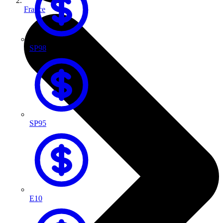
France
SP98
SP95
E10