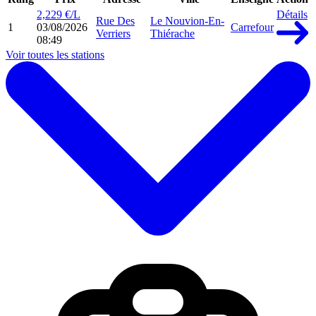
2,229 €/L
Détails
Rue Des
Le Nouvion-En-
1
03/08/2026
Carrefour
Verriers
Thiérache
08:49
Voir toutes les stations