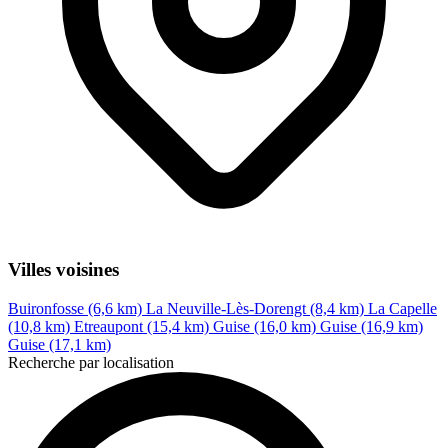
Villes voisines
Buironfosse (6,6 km)
La Neuville-Lès-Dorengt (8,4 km)
La Capelle
(10,8 km)
Etreaupont (15,4 km)
Guise (16,0 km)
Guise (16,9 km)
Guise (17,1 km)
Recherche par localisation