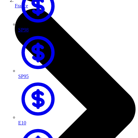
France
SP98
SP95
E10