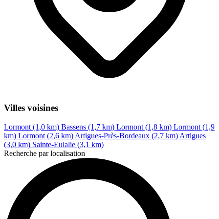
Villes voisines
Lormont (1,0 km)
Bassens (1,7 km)
Lormont (1,8 km)
Lormont (1,9
km)
Lormont (2,6 km)
Artigues-Près-Bordeaux (2,7 km)
Artigues
(3,0 km)
Sainte-Eulalie (3,1 km)
Recherche par localisation