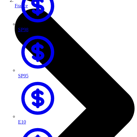
France
SP98
SP95
E10